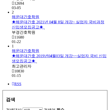
12694
03-05
2
해운대간호학원
◈해운대간호 2021년 0
4
월 8일 개강~ 실업자 국비과정
신입생모집공고◈
부경간호학원
11680
01-22
1
해운대간호학원
◈해운대간호 2019년0
4
월03일 개강~~실업자 국비 신입
생모집공고◈
최고관리자
10830
01-15
RSS
검색
검색대상
검색어
필수