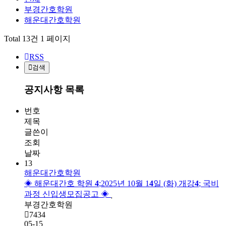
부경간호학원
해운대간호학원
Total 13건
1 페이지
RSS
검색
공지사항 목록
번호
제목
글쓴이
조회
날짜
13
해운대간호학원
◈ 해운대간호 학원 
4
;2025년 10월 1
4
일 (화) 개강
4
; 국비
과정 신입생모집공고 ◈
부경간호학원
7434
05-15