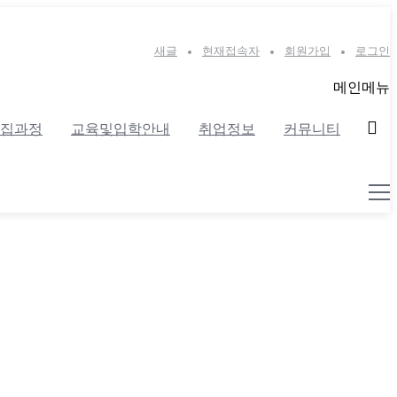
새글
현재접속자
회원가입
로그인
메인메뉴
집과정
교육및입학안내
취업정보
커뮤니티