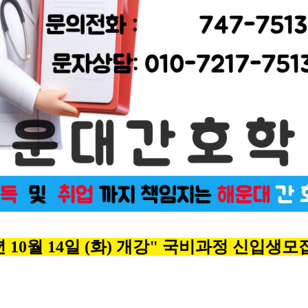
년 10월 14일 (화) 개강" 국비과정 신입생