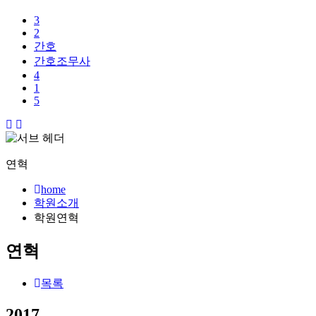
3
2
간호
간호조무사
4
1
5
연혁
home
학원소개
학원연혁
연혁
목록
2017