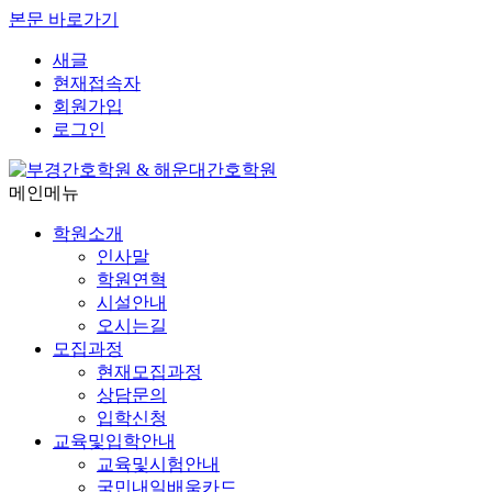
본문 바로가기
새글
현재접속자
회원가입
로그인
메인메뉴
학원소개
인사말
학원연혁
시설안내
오시는길
모집과정
현재모집과정
상담문의
입학신청
교육및입학안내
교육및시험안내
국민내일배움카드