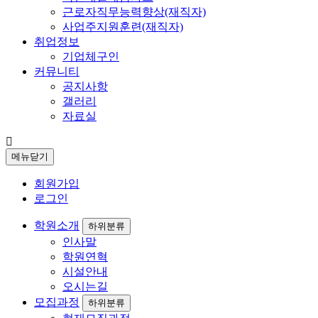
근로자직무능력향상(재직자)
사업주지원훈련(재직자)
취업정보
기업체구인
커뮤니티
공지사항
갤러리
자료실
메뉴닫기
회원가입
로그인
학원소개
하위분류
인사말
학원연혁
시설안내
오시는길
모집과정
하위분류