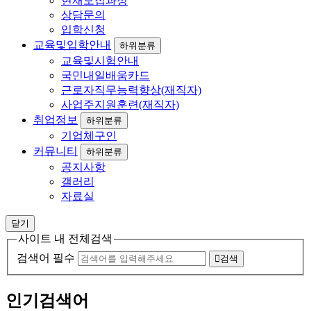
현재모집과정
상담문의
입학신청
교육및입학안내
하위분류
교육및시험안내
국민내일배움카드
근로자직무능력향상(재직자)
사업주지원훈련(재직자)
취업정보
하위분류
기업체구인
커뮤니티
하위분류
공지사항
갤러리
자료실
닫기
사이트 내 전체검색
검색어 필수
검색
인기검색어